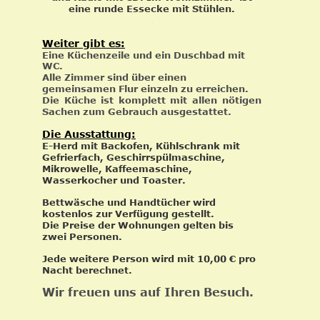
eine runde Essecke mit Stühlen.  
.  
Weiter gibt es:
Eine Küchenzeile und ein Duschbad mit 
WC. 
Alle Zimmer sind über einen 
gemeinsamen Flur einzeln zu erreichen.
Die
Küche
ist
komplett
mit
allen
nötigen 
Sachen zum Gebrauch ausgestattet. 
Die Ausstattung:
E-Herd mit Backofen, Kühlschrank mit 
Gefrierfach, Geschirrspülmaschine, 
Mikrowelle, Kaffeemaschine, 
Wasserkocher und Toaster.
Bettwäsche und Handtücher wird 
kostenlos zur Verfügung gestellt. 
Die Preise der Wohnungen gelten bis 
zwei Personen.
Jede weitere Person wird mit 10,00 € pro 
Nacht berechnet.
Wir freuen uns auf Ihren Besuch.